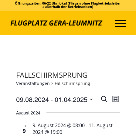
Öffnungszeiten: 06-22 Uhr lokal (Fliegen ohne Flugbetriebsleiter
außerhalb der Betriebszeiten)
FALLSCHIRMSPRUNG
Veranstaltungen
Fallschirmsprung
VERANSTALTUNGEN
VERANS
VERAN
09.08.2024
 - 
01.04.2025
Suche
Liste
ANSIC
SUCHE
Datum
NAVIG
August 2024
UND
wählen.
ANSICHT
9. August 2024 @ 08:00
-
11. August
FR.
9
2024 @ 19:00
NAVIGAT